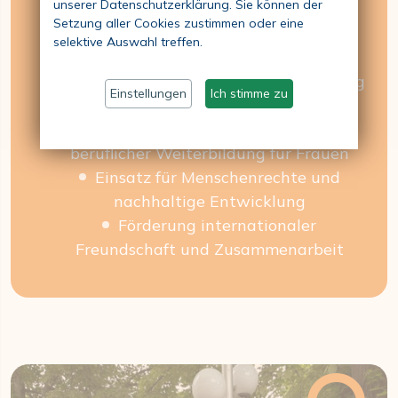
unserer Datenschutzerklärung. Sie können der
Setzung aller Cookies zustimmen oder eine
Verbesserung der Stellung der Frau
selektive Auswahl treffen.
Hohe ethische Werte
Förderung von Gleichheit, Entwicklung
Einstellungen
Ich stimme zu
und Frieden
Unterstützung von Bildung und
beruflicher Weiterbildung für Frauen
Einsatz für Menschenrechte und
nachhaltige Entwicklung
Förderung internationaler
Freundschaft und Zusammenarbeit