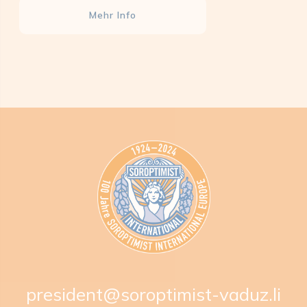
Mehr Info
president@soroptimist-vaduz.li