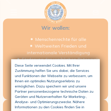
Previous
Nex
Gemeinsam Zukunft
gestalten
Wir wollen:
Menschenrechte für alle
Weltweiten Frieden und
internationale Verständigung
Förderung des weiblichen Potenzials
Integrität und demokratische
Diese Seite verwendet Cookies. Mit Ihrer
Zustimmung helfen Sie uns dabei, die Services
Entscheidungsfindung
und Funktionen der Webseite zu verbessern, um
Ehrenamtliche Arbeit
Ihnen ein optimales Nutzungserlebnis zu
Vielfältigkeit und Freundschaft
ermöglichen. Dazu speichern wir und unsere
Partner personenbezogene technische Daten zu
Geräten und Nutzerverhalten für Marketing-,
Analyse- und Optimierungszwecke. Nähere
Informationen zu den Cookies finden Sie in
Unsere Ziele: