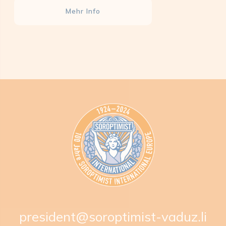
Mehr Info
president@soroptimist-vaduz.li