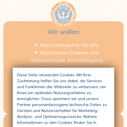
Previous
Nex
Gemeinsam Zukunft
gestalten
Wir wollen:
Menschenrechte für alle
Weltweiten Frieden und
internationale Verständigung
Förderung des weiblichen Potenzials
Integrität und demokratische
Diese Seite verwendet Cookies. Mit Ihrer
Zustimmung helfen Sie uns dabei, die Services
Entscheidungsfindung
und Funktionen der Webseite zu verbessern, um
Ehrenamtliche Arbeit
Ihnen ein optimales Nutzungserlebnis zu
Vielfältigkeit und Freundschaft
ermöglichen. Dazu speichern wir und unsere
Partner personenbezogene technische Daten zu
Geräten und Nutzerverhalten für Marketing-,
Analyse- und Optimierungszwecke. Nähere
Informationen zu den Cookies finden Sie in
Unsere Ziele: