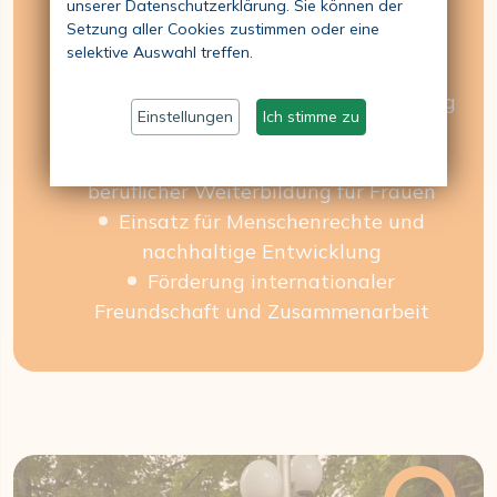
unserer Datenschutzerklärung. Sie können der
Setzung aller Cookies zustimmen oder eine
Verbesserung der Stellung der Frau
selektive Auswahl treffen.
Hohe ethische Werte
Förderung von Gleichheit, Entwicklung
Einstellungen
Ich stimme zu
und Frieden
Unterstützung von Bildung und
beruflicher Weiterbildung für Frauen
Einsatz für Menschenrechte und
nachhaltige Entwicklung
Förderung internationaler
Freundschaft und Zusammenarbeit