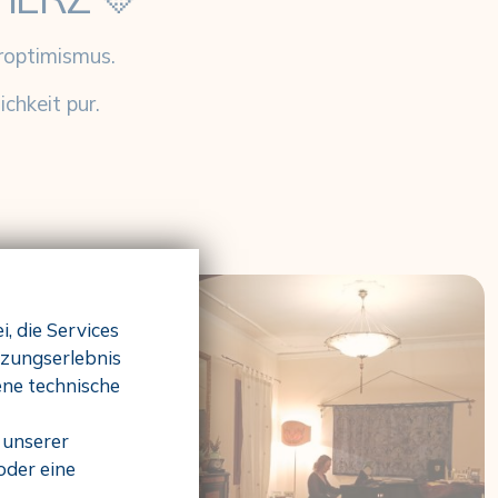
roptimismus.
chkeit pur.
, die Services
tzungserlebnis
ne technische
 unserer
oder eine